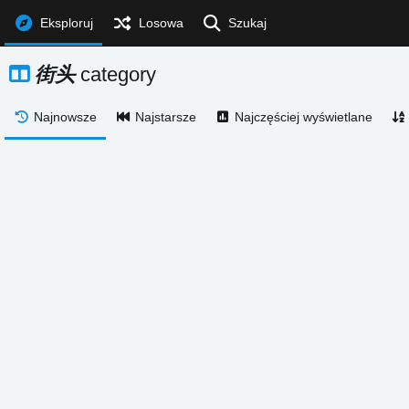
Eksploruj
Losowa
Szukaj
街头
category
Najnowsze
Najstarsze
Najczęściej wyświetlane