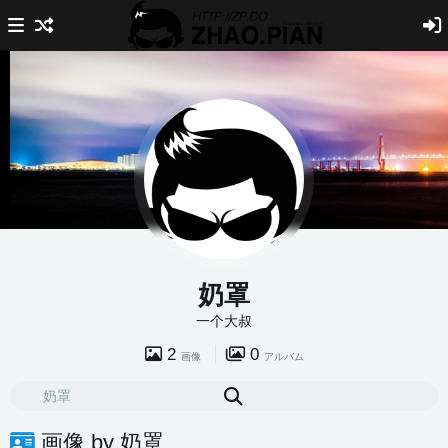
奶罩
一个大叔
2
0
画像
アルバム
画像 by 奶罩