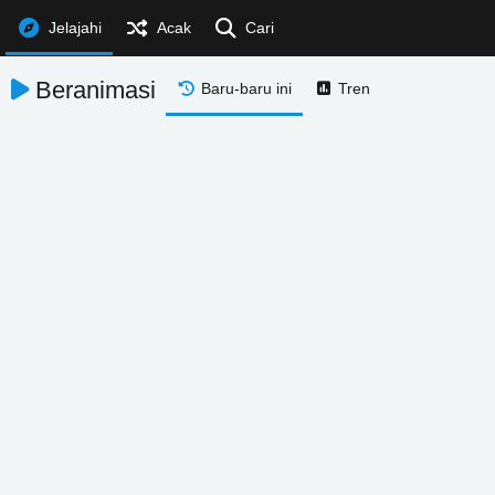
Jelajahi
Acak
Cari
Beranimasi
Baru-baru ini
Tren