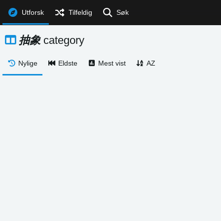
Utforsk
Tilfeldig
Søk
抽象
category
Nylige
Eldste
Mest vist
AZ