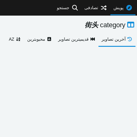
پویش
تصادفی
جستجو
街头
category
آخرین تصاویر
قدیمیترین تصاویر
محبوبترین
AZ